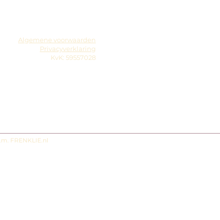
Algemene voorwaarden
Privacyverklaring
KvK: 59557028
s.m. FRENKLIE.nl