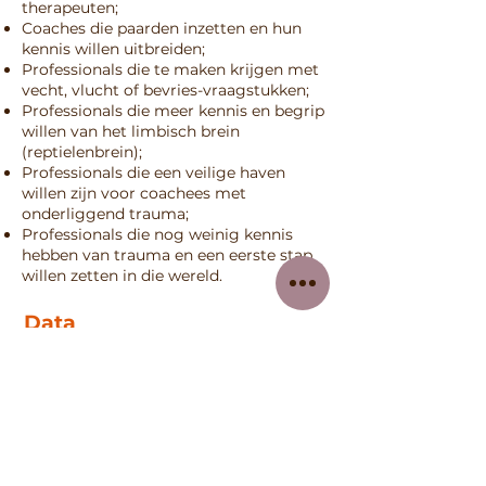
therapeuten;
Coaches die paarden inzetten en hun
kennis willen uitbreiden;
Professionals die te maken krijgen met
vecht, vlucht of bevries-vraagstukken;
Professionals die meer kennis en begrip
willen van het limbisch brein
(reptielenbrein);
Professionals die een veilige haven
willen zijn voor coachees met
onderliggend trauma;
Professionals die nog weinig kennis
hebben van trauma en een eerste stap
willen zetten in die wereld.
Data
Kijk voor actuele data en aanmelden bij
de
Agenda
.
Kosten
De kosten voor deze driedaagse
training zijn 1195,- incl. lesmateriaal en