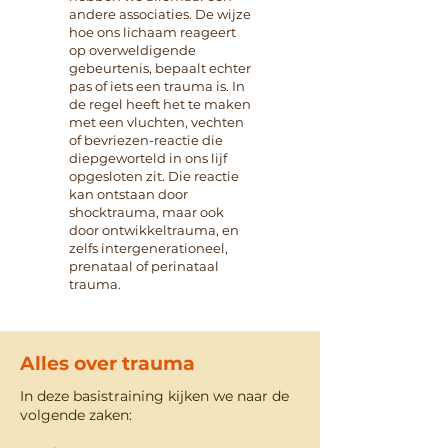
andere associaties. De wijze
hoe ons lichaam reageert
op overweldigende
gebeurtenis, bepaalt echter
pas of iets een trauma is. In
de regel heeft het te maken
met een vluchten, vechten
of bevriezen-reactie die
diepgeworteld in ons lijf
opgesloten zit. Die reactie
kan ontstaan door
shocktrauma, maar ook
door ontwikkeltrauma, en
zelfs intergenerationeel,
prenataal of perinataal
trauma.
Alles over trauma
In deze basistraining kijken we naar de
volgende zaken: