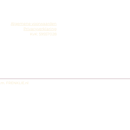
Algemene voorwaarden
Privacyverklaring
KvK: 59557028
s.m. FRENKLIE.nl