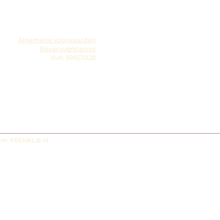
Algemene voorwaarden
Privacyverklaring
KvK: 59557028
s.m. FRENKLIE.nl