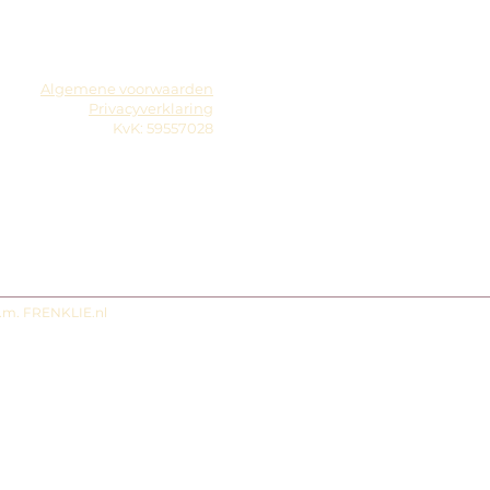
Algemene voorwaarden
Privacyverklaring
KvK: 59557028
s.m. FRENKLIE.nl